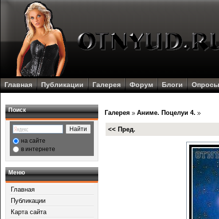
Главная
Публикации
Галерея
Форум
Блоги
Опрос
Поиск
Галерея
Аниме. Поцелуи 4.
<< Пред.
на сайте
в интернете
Меню
Главная
Публикации
Карта сайта