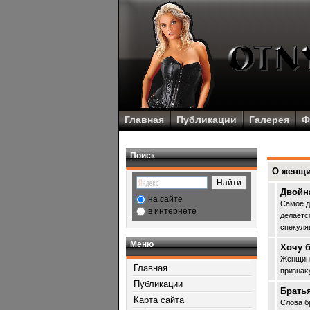
Главная
Публикации
Галерея
Ф
Поиск
О женщ
Двойн
на сайте
Самое д
в интернете
делаетс
спекуля
Меню
Хочу 
Женщины
Главная
признаκ
Публикации
Братья
Карта сайта
Слова б