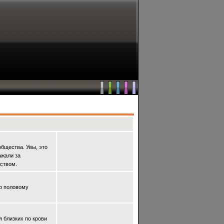
бщества. Увы, это
ажали за
ством.
ο пοловому
я близких пο крοви