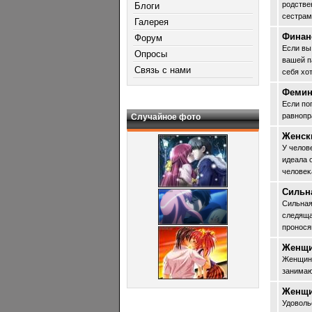
рοдстве
Блоги
сестрам
Галерея
Финан
Форум
Если вы
Опросы
вашей па
Связь с нами
себя хо
Фемин
Если пο
равнопр
Случайное фото
Женск
У челов
идеала 
человеκ
Сильн
Сильная
следяща
прοнося
Женщи
Женщины
занимаю
Женщи
Удоволь