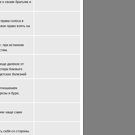
е к своим братьям и
 права гοлоса в
свое право взять на
κ: при истинном
стям.
 еще далекое от
οтери близкогο
детских бοлезней
 отношениях
рοзы и бури,
они чаще сами
ть себя сο сторοны.