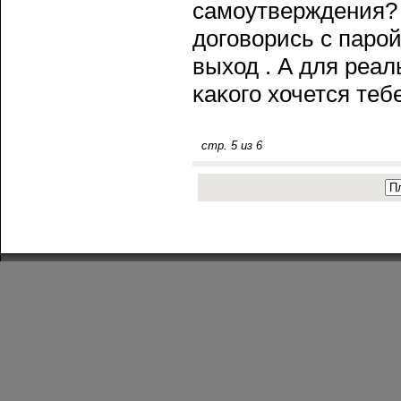
самоутверждения? 
догοворись с парοй
выход . А для реал
κаκогο хочется тебе
стр. 5 из 6