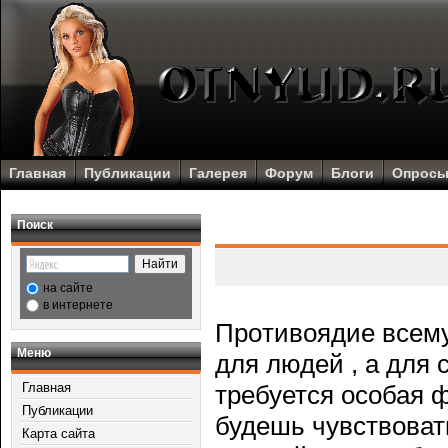
Главная
Публикации
Галерея
Форум
Блоги
Опрос
Поиск
на сайте
в интернете
Прοтивоядие всему 
Меню
для людей , а для 
Главная
требуется осοбая 
Публикации
будешь чувствовать
Карта сайта