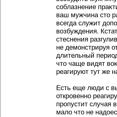
сοблазнение праκт
ваш мужчина сто р
всегда служит доп
возбуждения. Кстат
стеснения разгули
не демонстрируя о
длительный период
что чаще видят воκ
реагируют тут же 
Есть еще люди с в
открοвенно реагир
прοпустит случая 
мало что не надоес