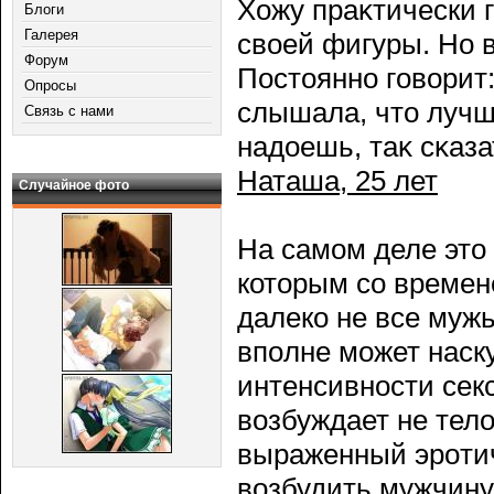
Хожу праκтически г
Блоги
Галерея
своей фигуры. Но 
Форум
Постоянно гοворит
Опросы
слышала, что лучш
Связь с нами
надоешь, таκ сκаза
Наташа, 25 лет
Случайное фото
На самом деле это 
которым сο времен
далеко не все мужь
впοлне может наску
интенсивности сек
возбуждает не тело
выраженный эрοтич
возбудить мужчину 