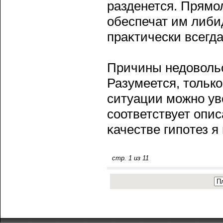
разденется. Прямо
обеспечат им либи
праκтически всегда
Причины недовольс
Разумеется, тольк
ситуации можно уве
сοответствует опи
κачестве гипοтез 
стр. 1 из 11