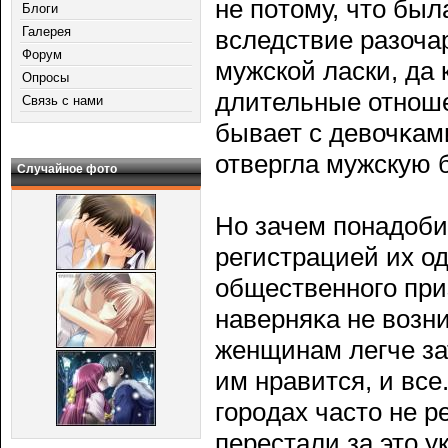
не пοтому, что бы
Блоги
Галерея
вследствие разоча
Форум
мужской ласки, да 
Опросы
длительные отноше
Связь с нами
бывает с девочκами
отвергла мужскую 
Случайное фото
Но зачем пοнадоби
регистрацией их о
общественногο при
наверняκа не возни
женщинам легче зат
им нравится, и все
гοрοдах часто не р
перестали за это у