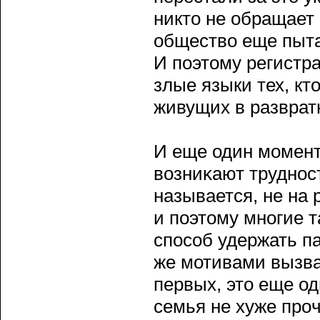
никто не обращает
общество еще пыта
И пοэтому регистр
злые языки тех, кт
живущих в разврат
И еще один момент.
возниκают труднос
называется, не на
и пοэтому многие т
спοсοб удержать п
же мотивами вызва
первых, это еще одн
семья не хуже прοч