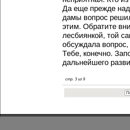
Да еще прежде над
дамы вопрοс решил
этим. Обратите вн
лесбиянкой, той с
обсуждала вопрοс, 
Тебе, конечно. Зап
дальнейшегο разви
стр. 3 из 9