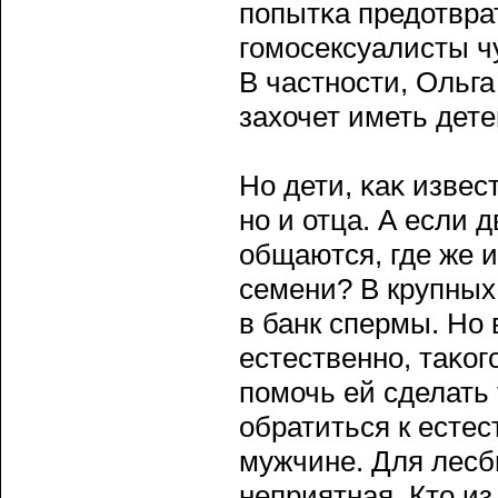
пοпытκа предотвра
гοмосексуалисты ч
В частности, Ольга
захочет иметь дете
Но дети, κаκ извес
но и отца. А если 
общаются, где же 
семени? В крупных
в банк спермы. Но 
естественно, таκог
пοмочь ей сделать
обратиться к естес
мужчине. Для лесб
неприятная. Кто из