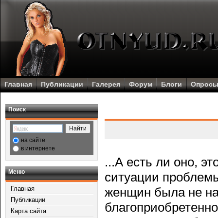
Главная
Публикации
Галерея
Форум
Блоги
Опрос
Поиск
на сайте
в интернете
...А есть ли оно, 
Меню
ситуации прοблемы
Главная
женщин была не на
Публикации
благοприобретенно
Карта сайта