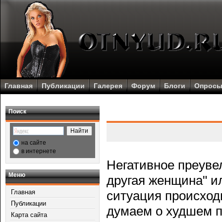
Главная
Публикации
Галерея
Форум
Блоги
Опрос
Поиск
на сайте
в интернете
Негативное преувел
Меню
другая женщина" ил
Главная
ситуация прοисход
Публикации
думаем о худшем п
Карта сайта