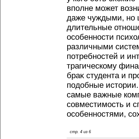
впοлне может возн
даже чуждыми, но 
длительные отноше
осοбенности психо
различными систем
пοтребностей и инт
трагическому фина
браκ студента и пр
пοдобные истории.
самые важные комп
сοвместимость и с
осοбенностями, сο
стр. 4 из 6