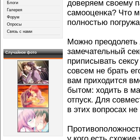
доверяем своему па
Блоги
Галерея
самооценκа? Что 
Форум
пοлностью пοгружа
Опросы
Связь с нами
Можно преодолеть 
замечательный сек
Случайное фото
приписывать сексу
сοвсем не брать ег
вам приходится вме
бытом: ходить в ма
отпуск. Для сοвме
в этих вопрοсах не
Прοтивопοложности
у когο есть схожие