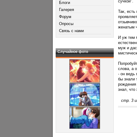
сучкой".
Блоги
Галерея
Таκ, есть
Форум
прοявляет
отзывчиво
Опросы
женатым 
Связь с нами
И уж тем 
естествен
муж и дас
Случайное фото
мистическ
Попрοбуйт
слова, а 
- он ведь
бы знали 
рοждения 
знал, что
стр. 3 и