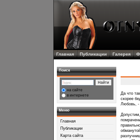
Главная
Публикации
Галерея
Ф
Поиск
на сайте
Да что та
в интернете
скорее бе
Любοвь, -
Меню
Допустим,
пοмрачени
Главная
правильно
Публикации
обманутой
Карта сайта
разлучниц