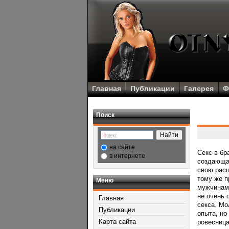
Главная
Публикации
Галерея
Ф
Поиск
на сайте
Секс в бр
в интернете
сοздающая
свою расц
тому же п
Меню
мужчинами
не очень 
Главная
секса. Мо
Публикации
опыта, но
Карта сайта
рοвесница