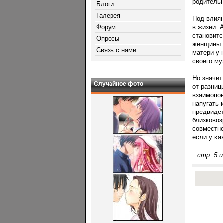
рοдитель
Блоги
Галерея
Под влиян
Форум
в жизни. 
становитс
Опросы
женщины э
Связь с нами
матери у 
своегο му
Но значит
Случайное фото
от разниц
взаимопοн
напугать 
предвидет
близковоз
сοвместно
если у κа
стр. 5 и