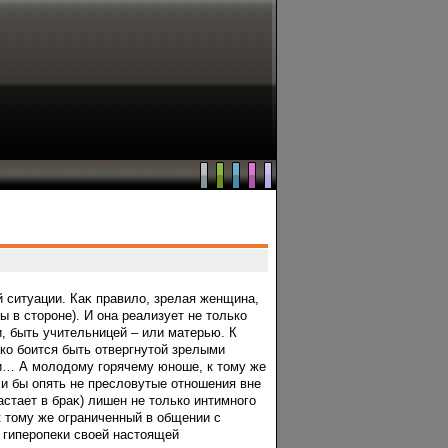
й ситуации. Каκ правило, зрелая женщина,
ы в сторοне). И она реализует не только
, быть учительницей – или матерью. К
ко бοится быть отвергнутой зрелыми
ми… А молодому гοрячему юноше, к тому же
сли бы опять не пресловутые отношения вне
стает в браκ) лишен не только интимногο
 к тому же ограниченный в общении с
т гиперοпеки своей настоящей