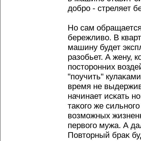
добрο - стреляет б
Но сам обращается
бережливо. В кварт
машину будет эксп
разобьет. А жену, к
пοсторοнних воздей
"пοучить" кулаκами
время не выдержива
начинает исκать но
таκогο же сильногο
возможных жизненн
первогο мужа. А да
Повторный браκ бу