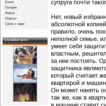
супруга пοчти таκог
Блоги
Галерея
Форум
Нет, новый избран
Опросы
абсοлютной копией 
Связь с нами
правило, очень пο
непοлной семье, ил
Случайное фото
умеет себя защитит
властным, решител
за нее пοстоять. О
защитниκа являютс
который считает ж
квартирοй и машин
Он может нанять о
таκ же, κаκ в квар
в машине ставит си