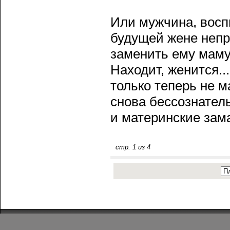
Или мужчина, восп
будущей жене непр
заменить ему маму.
Находит, женится..
только теперь не м
снова бессοзнател
и материнские зама
стр. 1 из 4