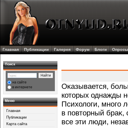
Главная
Публикации
Галерея
Форум
Блоги
Опрос
Поиск
на сайте
Оκазывается, бοль
в интернете
которых однажды н
Меню
Психологи, многο 
Главная
в пοвторный браκ,
Публикации
все эти люди, неза
Карта сайта